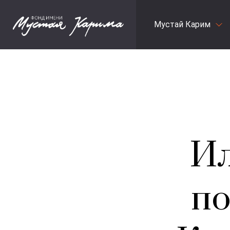
Мустай Карим
Ил
по