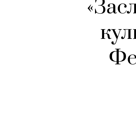
«Зас
кул
Фе