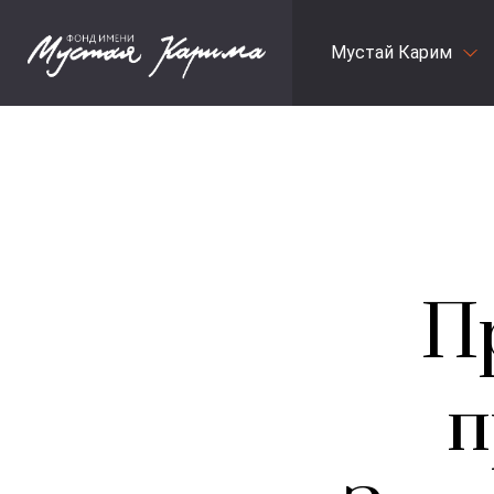
Мустай Карим
П
п